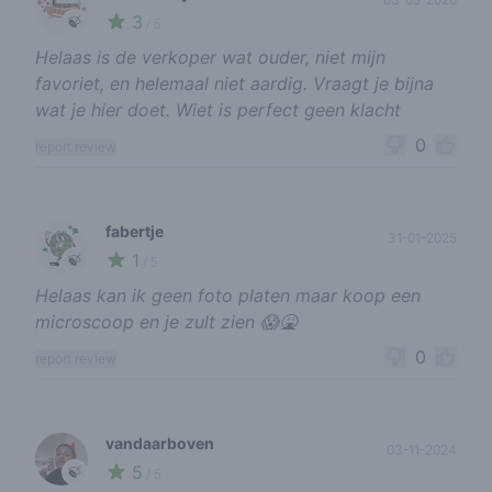
3
🍃
/ 5
Helaas is de verkoper wat ouder, niet mijn
favoriet, en helemaal niet aardig. Vraagt je bijna
wat je hier doet. Wiet is perfect geen klacht
0
report review
fabertje
31-01-2025
1
🍃
/ 5
Helaas kan ik geen foto platen maar koop een
microscoop en je zult zien 😱🤮
0
report review
vandaarboven
03-11-2024
5
🍃
/ 5