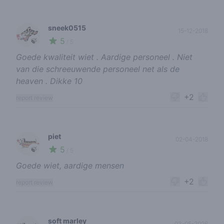
sneek0515
15-12-2018
5
🍃
/ 5
Goede kwaliteit wiet . Aardige personeel . Niet
van die schreeuwende personeel net als de
heaven . Dikke 10
+2
report review
piet
02-04-2018
5
🍃
/ 5
Goede wiet, aardige mensen
+2
report review
soft marley
03-05-2026