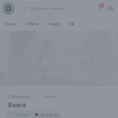
2
Search
View noti
Cerca
Offerte
Scopri
Coffeeshops
Sneek
Esara
Mi piace
4.1 / 5
(12)