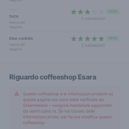
negozio
indica
€€€€
haze
3 out of 5 s
3 valutazioni
marca del
negozio
blue cookies
€€€€
4,5 out of 5
marca del
2 valutazioni
negozio
Riguardo coffeeshop
Esara
Questo coffeeshop e le Informazioni presenti su
questa pagina non sono state verificate da
Greenmeister – vengono mantenute aggiornate
da utenti come te. Se hai trovato delle
Informazioni errate, per favore modifica questo
coffeeshop.