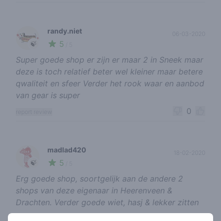
randy.niet
06-03-2020
5
🍃
/ 5
Super goede shop er zijn er maar 2 in Sneek maar
deze is toch relatief beter wel kleiner maar betere
qwaliteit en sfeer Verder het rook waar en aanbod
van gear is super
0
report review
madlad420
18-02-2020
5
🍃
/ 5
Erg goede shop, soortgelijk aan de andere 2
shops van deze eigenaar in Heerenveen &
Drachten. Verder goede wiet, hasj & lekker zitten
0
report review