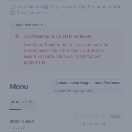
Area fumatori
Paga con carta
Parcheggio facile
Turisti ammessi
Modifica servizi
Il Coffeeshop non è stato verificato
Questo coffeeshop non è stato verificato da
Greenmeister e le informazioni potrebbero
essere obsolete. Clicca su ‘modifica’ per
aggiornarle.
share menu image
modifica menu
Menu
Updated: 10/20/2025
erba
rollate
ibrido
€€€€
green queen
0 out of 5 s
0 valutazioni
marca del