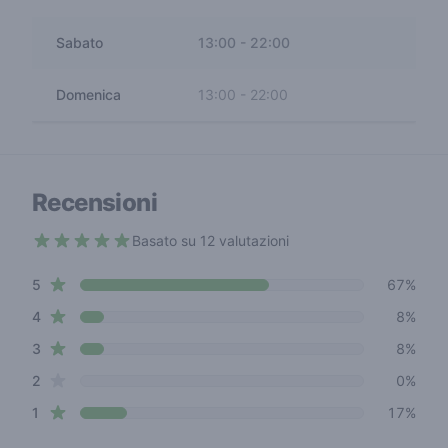
Sabato
13:00
-
22:00
Domenica
13:00
-
22:00
Recensioni
Basato su 12 valutazioni
4.1 out of 5 stars
star reviews
Review data
5
67%
star reviews
4
8%
star reviews
3
8%
star reviews
2
0%
star reviews
1
17%