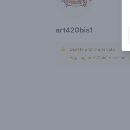
art420bis1
Questo profilo è privato.
Aggiungi art420bis1 come amico p