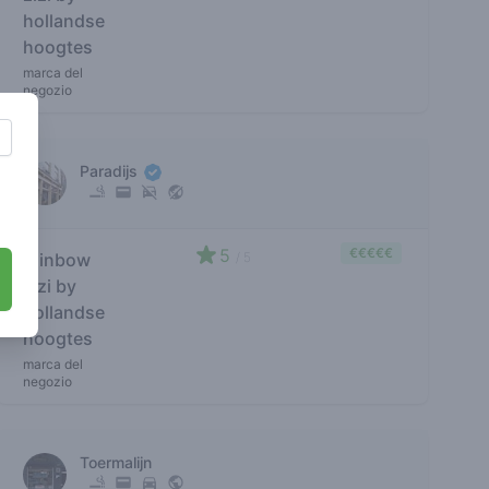
hollandse
hoogtes
marca del
negozio
Paradijs
5
€€€€€
rainbow
/ 5
zizi by
hollandse
hoogtes
marca del
negozio
Toermalijn