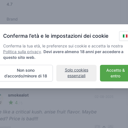
4.7
Brand
vario
Conferma l’età e le impostazioni dei cookie
n sono state verificate da Greenmeister. I dettagli possono variare
Conferma la tua età, le preferenze sui cookie e accetta la nostra
Politica sulla privacy
.
Devi avere almeno 18 anni per accedere a
questo sito web.
sabile di cannabis
Solo cookies
Non sono
Accetto &
essenziali
d’accordo/minore di 18
entro
nt reviews
Ordina
smokealot
02-08-2025
4
🍃
/ 5
 like a critical kush. anise fruit flavor. Maybe
ed? Price is bad!!!
0