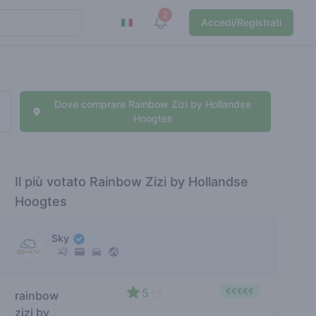
2
View notifications
Accedi/Registrati
Dove comprare Rainbow Zizi by Hollandse
Hoogtes
Il più votato Rainbow Zizi by Hollandse
Hoogtes
Sky
5
€€€€€
rainbow
/ 5
zizi by