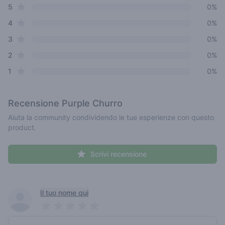
star reviews
Review data
5
0%
star reviews
4
0%
star reviews
3
0%
star reviews
2
0%
star reviews
1
0%
Recensione
Purple Churro
Aiuta la community condividendo le tue esperienze con questo
product.
Scrivi recensione
Recent reviews
Il tuo nome qui
Pick a rating
Write review