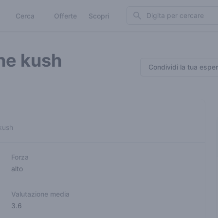
Search
Cerca
Offerte
Scopri
ne kush
Condividi la tua espe
 kush
Forza
alto
Valutazione media
3.6