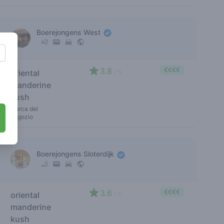
Boerejongens West
3.8
€€€€
oriental
/ 5
manderine
kush
marca del
negozio
Boerejongens Sloterdijk
3.6
€€€€
oriental
/ 5
manderine
kush