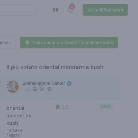
2
View notifications
Accedi/Registrati
rienza
Dove comprare oriental manderine kush
Il più votato oriental manderine kush
Boerejongens Center
3.5
€€€€
oriental
/ 5
manderine
kush
marca del
negozio