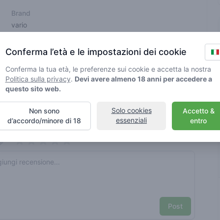
Brand
vario
Conferma l’età e le impostazioni dei cookie
n sono state verificate da Greenmeister. I dettagli possono variare
Conferma la tua età, le preferenze sui cookie e accetta la nostra
Politica sulla privacy
.
Devi avere almeno 18 anni per accedere a
questo sito web.
sabile di cannabis
Solo cookies
Non sono
Accetto &
essenziali
d’accordo/minore di 18
entro
nt reviews
Il tuo nome qui
Pick a rating
e review
Post