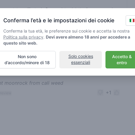
n sono state verificate da Greenmeister. I dettagli possono variare
Conferma l’età e le impostazioni dei cookie
Conferma la tua età, le preferenze sui cookie e accetta la nostra
sabile di cannabis
Politica sulla privacy
.
Devi avere almeno 18 anni per accedere a
questo sito web.
nt reviews
Solo cookies
Non sono
Accetto &
Ordina
essenziali
d’accordo/minore di 18
entro
the rainbow
27-08-2024
5
🍃
/ 5
nt moonrock from cali weed
+1
 review