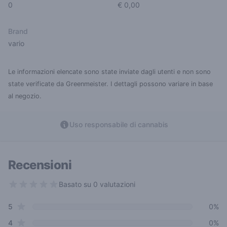
0
€ 0,00
Brand
vario
Le informazioni elencate sono state inviate dagli utenti e non sono
state verificate da Greenmeister. I dettagli possono variare in base
al negozio.
Uso responsabile di cannabis
Recensioni
Basato su 0 valutazioni
0 out of 5 stars
star reviews
Review data
5
0%
star reviews
4
0%