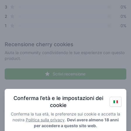
star reviews
3
0%
star reviews
2
0%
star reviews
1
0%
Recensione
cherry cookies
Aiuta la community condividendo le tue esperienze con questo
product.
Scrivi recensione
Recent reviews
Il tuo nome qui
Conferma l’età e le impostazioni dei
cookie
Pick a rating
Write review
Conferma la tua età, le preferenze sui cookie e accetta la
nostra
Politica sulla privacy
.
Devi avere almeno 18 anni
per accedere a questo sito web.