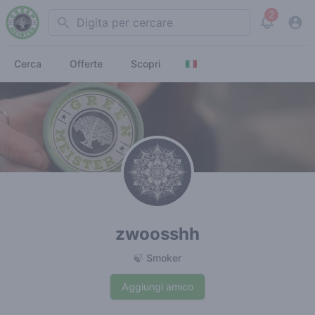
2
Search
View noti
Cerca
Offerte
Scopri
zwoosshh
🍃 Smoker
Aggiungi amico