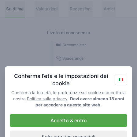
Su di me
Valutazioni
Recensioni
Amici
Livello di conoscenza
👑
Greenmeister
🚀
Spaceranger
🥦
Stoner
Conferma l’età e le impostazioni dei
cookie
🌱
Roller
Conferma la tua età, le preferenze sui cookie e accetta la
🍃
nostra
Politica sulla privacy
.
Devi avere almeno 18 anni
Smoker
per accedere a questo sito web.
Recensioni
Valutazioni
Accetto & entro
1
1
Solo cookies essenziali