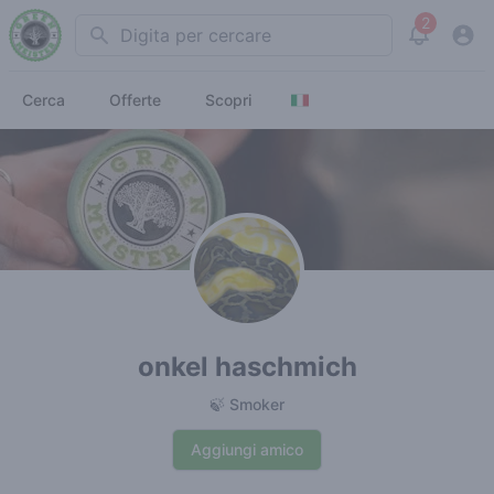
2
Search
View noti
Cerca
Offerte
Scopri
onkel haschmich
🍃 Smoker
Aggiungi amico