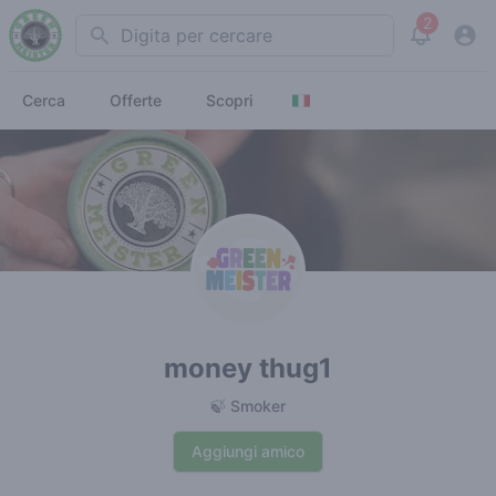
2
Search
View noti
Cerca
Offerte
Scopri
money thug1
🍃 Smoker
Aggiungi amico