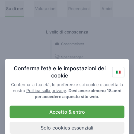
Su di me
Valutazioni
Recensioni
Amici
Livello di conoscenza
👑
Greenmeister
🚀
Spaceranger
Conferma l’età e le impostazioni dei
🥦
Stoner
cookie
🌱
Roller
Conferma la tua età, le preferenze sui cookie e accetta la
nostra
Politica sulla privacy
.
Devi avere almeno 18 anni
🍃
per accedere a questo sito web.
Smoker
Accetto & entro
Recensioni
1
Solo cookies essenziali