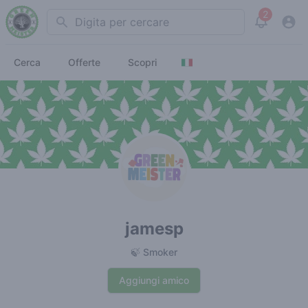
2
Search
View noti
Cerca
Offerte
Scopri
jamesp
🍃 Smoker
Aggiungi amico