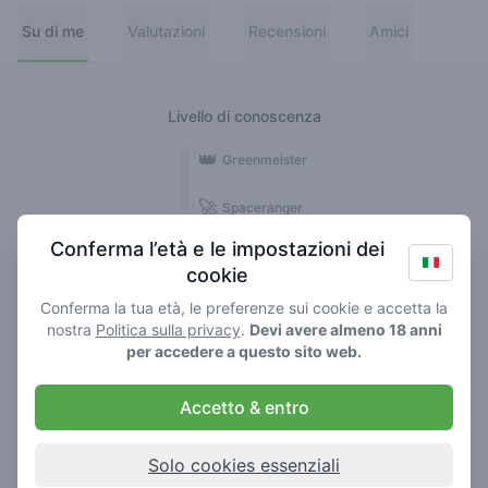
Su di me
Valutazioni
Recensioni
Amici
Livello di conoscenza
👑
Greenmeister
🚀
Spaceranger
Conferma l’età e le impostazioni dei
🥦
Stoner
cookie
🌱
Roller
Conferma la tua età, le preferenze sui cookie e accetta la
nostra
Politica sulla privacy
.
Devi avere almeno 18 anni
🍃
per accedere a questo sito web.
Smoker
Accetto & entro
Recensioni
4
Solo cookies essenziali