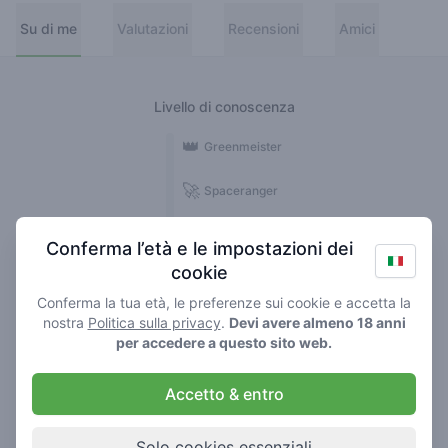
Su di me
Valutazioni
Recensioni
Amici
Livello di conoscenza
👑
Greenmeister
🚀
Spaceranger
🥦
Stoner
Conferma l’età e le impostazioni dei
cookie
🌱
Roller
Conferma la tua età, le preferenze sui cookie e accetta la
🍃
nostra
Politica sulla privacy
.
Devi avere almeno 18 anni
Smoker
per accedere a questo sito web.
Recensioni
Accetto & entro
8
Solo cookies essenziali