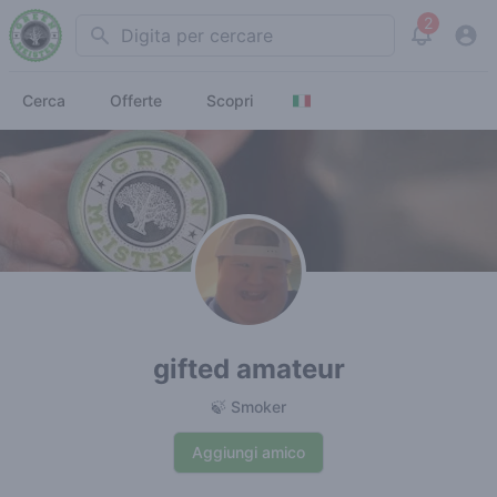
2
Search
View noti
Cerca
Offerte
Scopri
gifted amateur
🍃 Smoker
Aggiungi amico