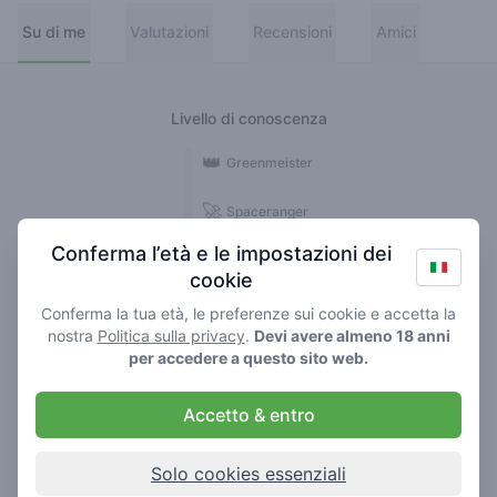
Su di me
Valutazioni
Recensioni
Amici
Livello di conoscenza
👑
Greenmeister
🚀
Spaceranger
Conferma l’età e le impostazioni dei
🥦
Stoner
cookie
🌱
Roller
Conferma la tua età, le preferenze sui cookie e accetta la
nostra
Politica sulla privacy
.
Devi avere almeno 18 anni
🍃
per accedere a questo sito web.
Smoker
Accetto & entro
Recensioni
Valutazioni
2
13
Solo cookies essenziali