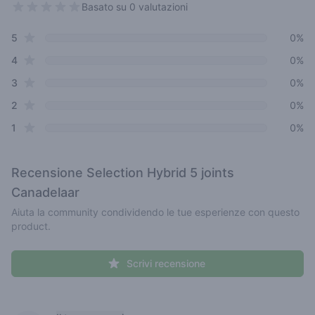
Basato su 0 valutazioni
0 out of 5 stars
star reviews
Review data
5
0%
star reviews
4
0%
star reviews
3
0%
star reviews
2
0%
star reviews
1
0%
Recensione
Selection Hybrid 5 joints
Canadelaar
Aiuta la community condividendo le tue esperienze con questo
product.
Scrivi recensione