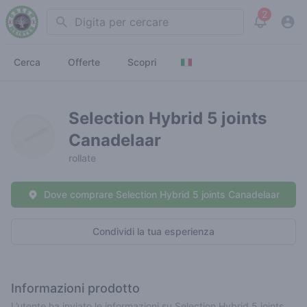
2
Search
View noti
Cerca
Offerte
Scopri
Selection Hybrid 5 joints
Canadelaar
rollate
Dove comprare Selection Hybrid 5 joints Canadelaar
Condividi la tua esperienza
Informazioni prodotto
L’utente ha inviato le informazioni su Selection Hybrid 5 joints