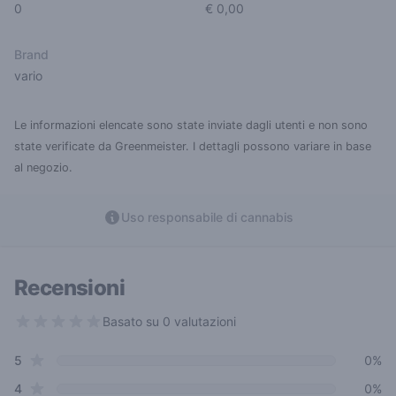
0
€ 0,00
Brand
vario
Le informazioni elencate sono state inviate dagli utenti e non sono
state verificate da Greenmeister. I dettagli possono variare in base
al negozio.
Uso responsabile di cannabis
Recensioni
Basato su 0 valutazioni
0 out of 5 stars
star reviews
Review data
5
0%
star reviews
4
0%