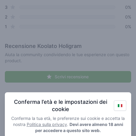
star reviews
3
0%
star reviews
2
0%
star reviews
1
0%
Recensione
Koolato Holigram
Aiuta la community condividendo le tue esperienze con questo
product.
Scrivi recensione
Recent reviews
Il tuo nome qui
Conferma l’età e le impostazioni dei
cookie
Pick a rating
Write review
Conferma la tua età, le preferenze sui cookie e accetta la
nostra
Politica sulla privacy
.
Devi avere almeno 18 anni
per accedere a questo sito web.