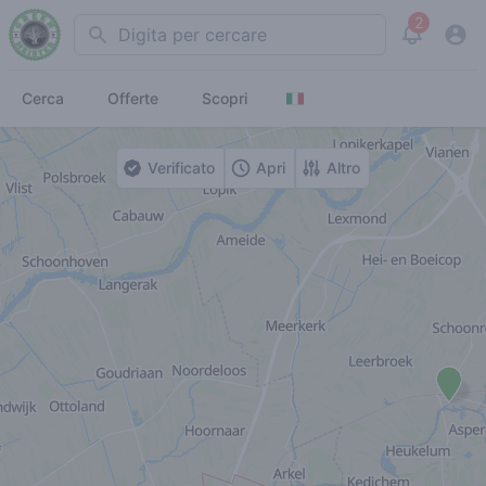
2
Search
View noti
Cerca
Offerte
Scopri
Verificato
Apri
Altro