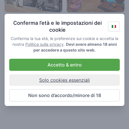
Hunter's Coffeeshop
Yanks
Conferma l’età e le impostazioni dei
Zandvoort
4.2
/ 5
cookie
4.7
/ 5
Coffeeshop in Zandvoort
Conferma la tua età, le preferenze sui cookie e accetta la
Coffeeshop in Zandvoort
nostra
Politica sulla privacy
.
Devi avere almeno 18 anni
per accedere a questo sito web.
Accetto & entro
Solo cookies essenziali
Non sono d’accordo/minore di 18