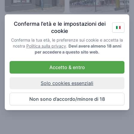
Purple
Aarden
Conferma l’età e le impostazioni dei
Coffeeshop in Vlissingen
4
cookie
/ 5
Coffeeshop in Vlissingen
Conferma la tua età, le preferenze sui cookie e accetta la
nostra
Politica sulla privacy
.
Devi avere almeno 18 anni
per accedere a questo sito web.
Accetto & entro
Solo cookies essenziali
Non sono d’accordo/minore di 18