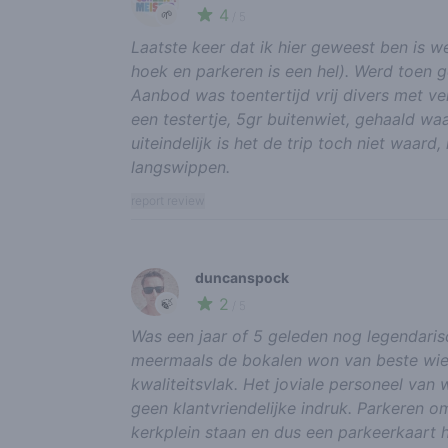
4
🌱
/ 5
Laatste keer dat ik hier geweest ben is w
hoek en parkeren is een hel). Werd toen 
Aanbod was toentertijd vrij divers met ver
een testertje, 5gr buitenwiet, gehaald w
uiteindelijk is het de trip toch niet waard
langswippen.
report review
duncanspock
2
🍃
/ 5
Was een jaar of 5 geleden nog legendari
meermaals de bokalen won van beste wiet.
kwaliteitsvlak. Het joviale personeel van
geen klantvriendelijke indruk. Parkeren 
kerkplein staan en dus een parkeerkaart h