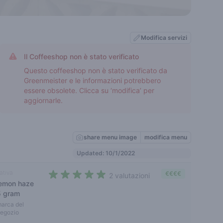
Modifica servizi
Il Coffeeshop non è stato verificato
Questo coffeeshop non è stato verificato da
Greenmeister e le informazioni potrebbero
essere obsolete. Clicca su ‘modifica’ per
aggiornarle.
share menu image
modifica menu
Updated: 10/1/2022
ativa
€€€€
2 valutazioni
lemon haze
5 out of 5 stars
5 gram
arca del
egozio