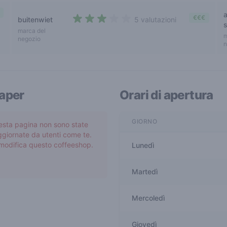
€€€
buitenwiet
5 valutazioni
s
2,2 out of 5 stars
marca del
m
negozio
n
Gaper
Orari di apertura
GIORNO
esta pagina non sono state
giornate da utenti come te.
e modifica questo coffeeshop.
Lunedì
Martedì
Mercoledì
Giovedì