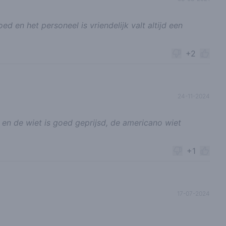
d en het personeel is vriendelijk valt altijd een
+2
24-11-2024
 en de wiet is goed geprijsd, de americano wiet
+1
17-07-2024