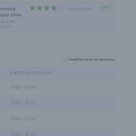
€€€€
ammesia
4 valutazioni
4 out of 5 stars
uper silver
arca del
egozio
modifica orari di apertura
APERTURA-CHIUSURA
12:00
-
21:00
12:00
-
21:00
12:00
-
21:00
12:00
-
21:00