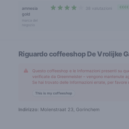
€€€€
amnesia
38 valutazioni
3,7 out of 5 stars
gold
marca del
negozio
Riguardo coffeeshop
De Vrolijke 
Questo coffeeshop e le Informazioni presenti su qu
verificate da Greenmeister – vengono mantenute ag
Se hai trovato delle Informazioni errate, per favor
This is my coffeeshop
Indirizzo:
Molenstraat 23, Gorinchem