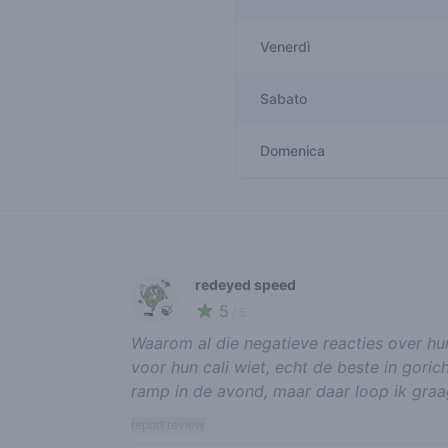
Venerdì
Sabato
Domenica
Recent reviews
redeyed speed
5
🍃
/ 5
Waarom al die negatieve reacties over hun
voor hun cali wiet, echt de beste in gori
ramp in de avond, maar daar loop ik graa
report review