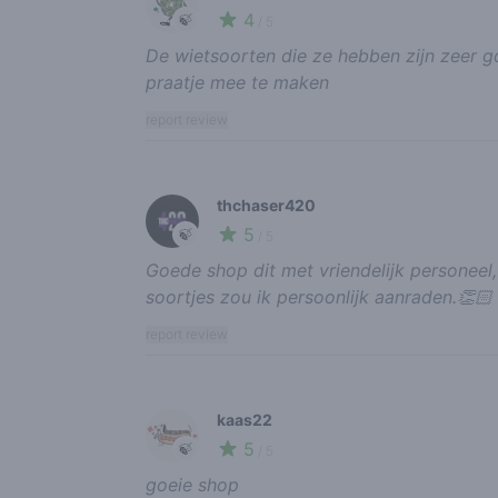
4
🍃
/ 5
De wietsoorten die ze hebben zijn zeer goe
praatje mee te maken
report review
thchaser420
5
🍃
/ 5
Goede shop dit met vriendelijk personeel,
soortjes zou ik persoonlijk aanraden.👏🏻
report review
kaas22
5
🍃
/ 5
goeie shop