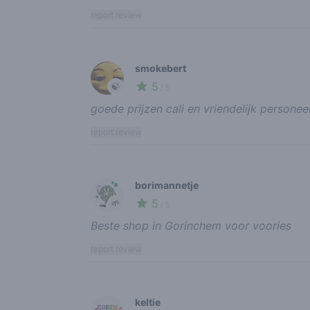
report review
smokebert
5
🍃
/ 5
goede prijzen cali en vriendelijk personee
report review
borimannetje
5
🌱
/ 5
Beste shop in Gorinchem voor voories
report review
keltie