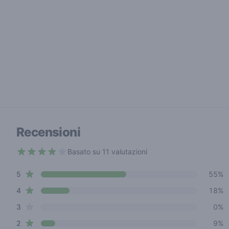
Recensioni
Basato su 11 valutazioni
3.8 out of 5 stars
star reviews
Review data
5
55%
star reviews
4
18%
star reviews
3
0%
star reviews
2
9%