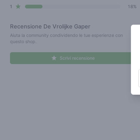
star reviews
1
18%
Recensione
De Vrolijke Gaper
Aiuta la community condividendo le tue esperienze con
questo shop.
Scrivi recensione