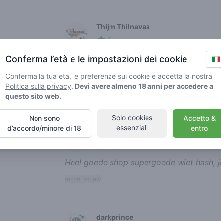
Thijm Thilnavas
1
🍃
/ 5
Erg onaangenaam personeel. We vroegen n
Conferma l’età e le impostazioni dei cookie
volgens mevrouw een hele rare vraag. Ve
Conferma la tua età, le preferenze sui cookie e accetta la nostra
gevraagd naar onze ID-kaart. Komen hier 
Politica sulla privacy
.
Devi avere almeno 18 anni per accedere a
questo sito web.
report review
Solo cookies
Non sono
Accetto &
essenziali
d’accordo/minore di 18
entro
romantic doobie
5
🍃
/ 5
Heel goede shop supergoede wiet hash, jo
report review
darkprince