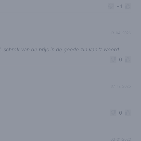
+1
13-04-2026
l, schrok van de prijs in de goede zin van 't woord
0
07-12-2025
0
03-01-2020