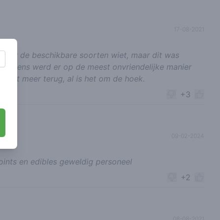
17-08-2021
aar de beschikbare soorten wiet, maar dit was
rvolgens werd er op de meest onvriendelijke manier
nooit meer terug, al is het om de hoek.
+3
09-02-2024
ints en edibles geweldig personeel
+2
08-08-2021