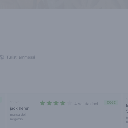
Turisti ammessi
s
sativa
€€€€
4 valutazioni
jack herer
3,5 out of 5 stars
marca del
m
negozio
n