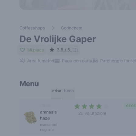
Coffeeshops
Gorinchem
De Vrolijke Gaper
Mi piace
3.8 / 5
(11)
Area fumatori
Paga con carta
Parcheggio facile
Menu
erba
fumo
sativa
€€€€
amnesia
20 valutazioni
haze
3,5 out of 5 stars
marca del
negozio